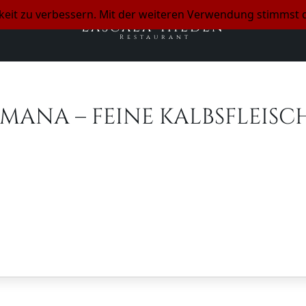
hkeit zu verbessern. Mit der weiteren Verwendung stimmst 
LaScala-Hilden
Restaurant
ANA – FEINE KALBSFLEISC