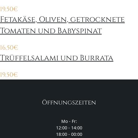
19,50
€
Fetakäse, Oliven, getrocknete
Tomaten und Babyspinat
16,50
€
Trüffelsalami und Burrata
19,50
€
Öffnungszeiten
Mo - Fr:
12:00 - 14:00
18:00 - 00:00