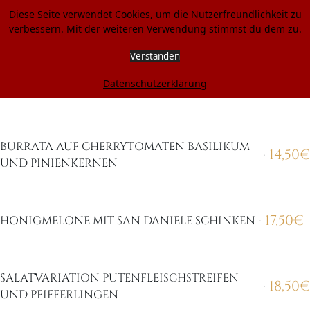
Vorspeisen
Diese Seite verwendet Cookies, um die Nutzerfreundlichkeit zu
LaScala-Hilden
verbessern. Mit der weiteren Verwendung stimmst du dem zu.
Restaurant
Verstanden
Datenschutzerklärung
NACHTISCH
NUDELGERICHTE
PINSA
SUPPEN
VORSPEISEN
BURRATA AUF CHERRYTOMATEN BASILIKUM
14,50
€
UND PINIENKERNEN
17,50
€
HONIGMELONE MIT SAN DANIELE SCHINKEN
SALATVARIATION PUTENFLEISCHSTREIFEN
18,50
€
UND PFIFFERLINGEN